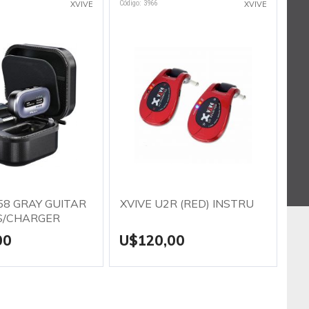
Código: 3966
Códig
XVIVE
XVIVE
58 GRAY GUITAR
XVIVE U2R (RED) INSTRUM.
XV
S/CHARGER
00
U$120,00
U