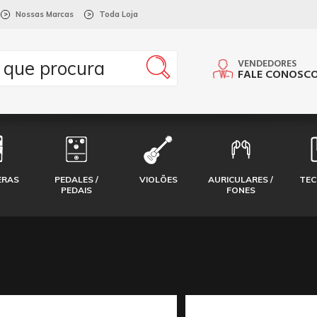
Nossas Marcas
Toda Loja
>
>
VENDEDORES
FALE CONOSC
ERAS
PEDALES /
VIOLÕES
AURICULARES /
TE
PEDAIS
FONES