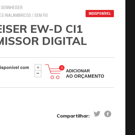
: SENNHEISER
INDISPONÍVEL
ES INALAMBRICOS / SEM FIO
ISER EW-D CI1
ISSOR DIGITAL
disponível com
+
-
ADICIONAR
AO ORÇAMENTO
Compartilhar: