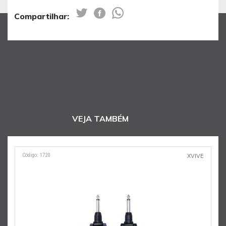
Compartilhar:
VEJA TAMBÉM
Código: 1720
C
XVIVE