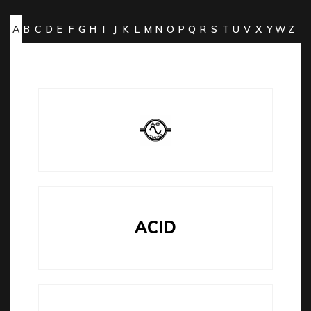
A
B
C
D
E
F
G
H
I
J
K
L
M
N
O
P
Q
R
S
T
U
V
X
Y
W
Z
ACID