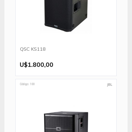
QSC KS118
U$1.800,00
Código: 100
JBL