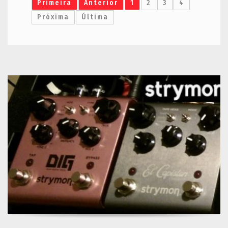
Primeira
Anterior
1
2
3
4
Próxima
Última