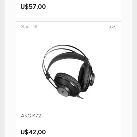
U$57,00
Código: 1409
AKG
AKG K72
U$42,00