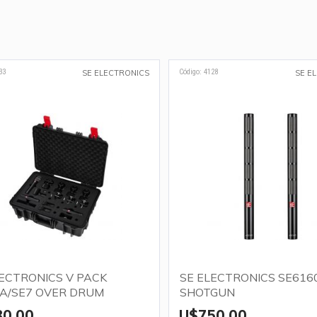
33
Código: 4128
SE ELECTRONICS
SE E
LECTRONICS V PACK
SE ELECTRONICS SE616
A/SE7 OVER DRUM
SHOTGUN
30,00
U$750,00