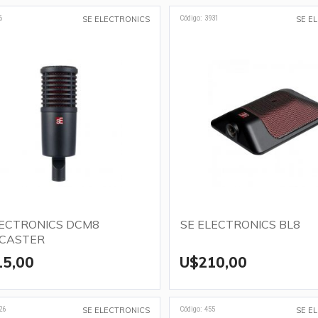
6
Código: 3931
SE ELECTRONICS
SE E
LECTRONICS DCM8
SE ELECTRONICS BL8
CASTER
15,00
U$210,00
26
Código: 455
SE ELECTRONICS
SE E