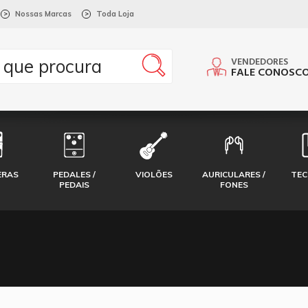
Nossas Marcas
Toda Loja
>
>
VENDEDORES
FALE CONOSC
ERAS
PEDALES /
VIOLÕES
AURICULARES /
TE
PEDAIS
FONES