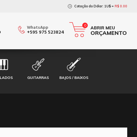
Cotação do Dólar: 1U$ =
R$ 0.00
>
0
WhatsApp
ABRIR MEU
O
+595 975 523824
ORÇAMENTO
CLADOS
GUITARRAS
BAJOS / BAIXOS