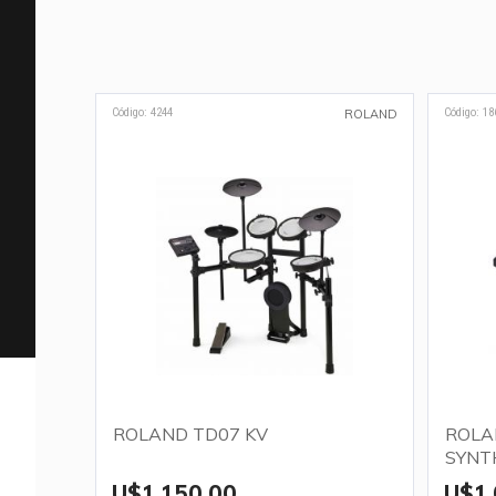
Código: 4244
Código: 18
ROLAND
ROLAND TD07 KV
ROLA
SYNT
U$1.150,00
U$1.