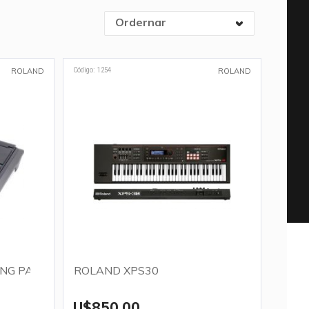
Ordernar
Código: 1254
ROLAND
ROLAND
ING PAD
ROLAND XPS30
U$850,00