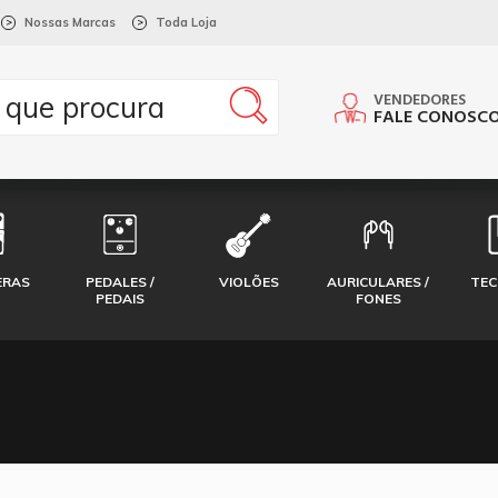
Nossas Marcas
Toda Loja
>
>
VENDEDORES
FALE CONOSC
ERAS
PEDALES /
VIOLÕES
AURICULARES /
TE
PEDAIS
FONES