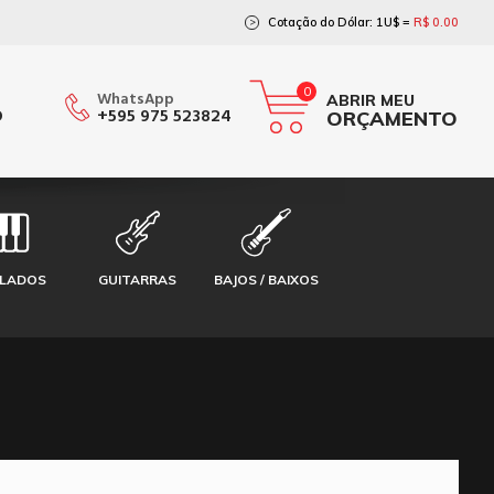
Cotação do Dólar: 1U$ =
R$ 0.00
>
0
WhatsApp
ABRIR MEU
O
+595 975 523824
ORÇAMENTO
CLADOS
GUITARRAS
BAJOS / BAIXOS