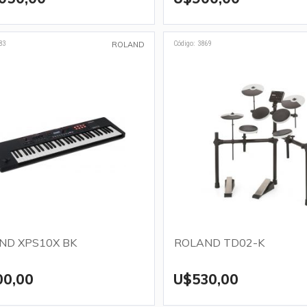
83
Código: 3869
ROLAND
ND XPS10X BK
ROLAND TD02-K
00,00
U$530,00