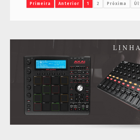
Primeira
Anterior
1
2
Próxima
Úl