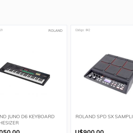
69
Código: 842
ROLAND
ND JUNO D6 KEYBOARD
ROLAND SPD SX SAMPL
HESIZER
050,00
U$900,00