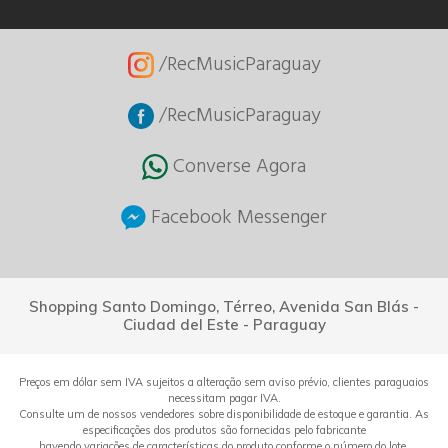
/RecMusicParaguay
/RecMusicParaguay
Converse Agora
Facebook Messenger
Shopping Santo Domingo, Térreo, Avenida San Blás -
Ciudad del Este - Paraguay
Preços em dólar sem IVA sujeitos a alteração sem aviso prévio, clientes paraguaios
necessitam pagar IVA.
Consulte um de nossos vendedores sobre disponibilidade de estoque e garantia. As
especificações dos produtos são fornecidas pelo fabricante
havendo variações de características do produto conforme o número do lote.