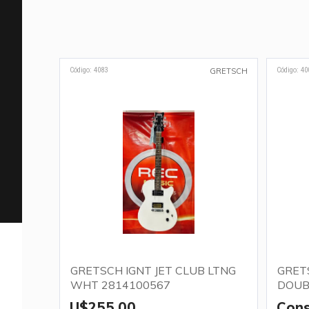
Código: 4083
Código: 40
GRETSCH
GRETSCH IGNT JET CLUB LTNG
GRET
WHT 2814100567
DOUB
U$255,00
Cons