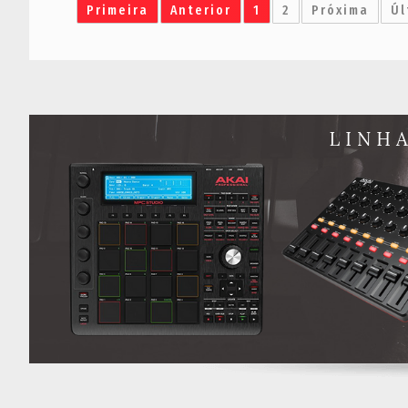
Primeira
Anterior
1
2
Próxima
Úl