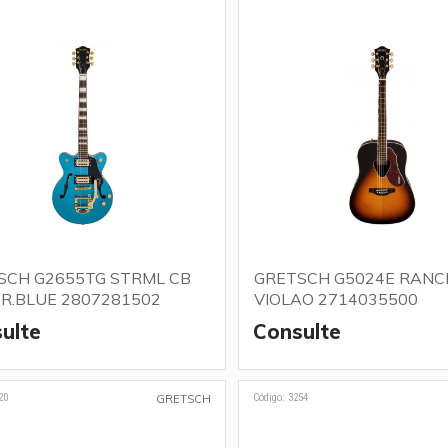
SCH G2655TG STRML CB
GRETSCH G5024E RANC
 R.BLUE 2807281502
VIOLAO 2714035500
ulte
Consulte
20
Código: 3254
GRETSCH