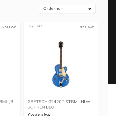
Ordernar
Código: 3702
GRETSCH
GRETSCH
RML JR
GRETSCH G2420T STRML HLW
SC FRLN BLU
Consulte