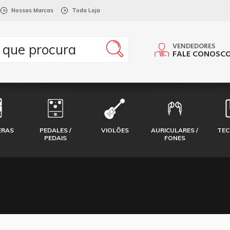
Nossas Marcas
Toda Loja
>
>
VENDEDORES
FALE CONOSC
ERAS
PEDALES /
VIOLÕES
AURICULARES /
TE
PEDAIS
FONES