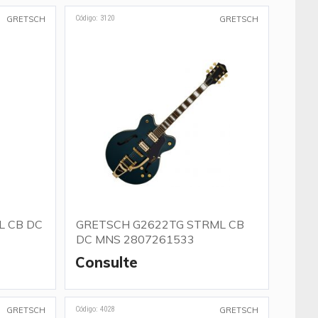
Código: 3120
GRETSCH
GRETSCH
L CB DC
GRETSCH G2622TG STRML CB
DC MNS 2807261533
Consulte
Código: 4028
GRETSCH
GRETSCH