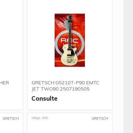
HER
GRETSCH G5210T-P90 EMTC
JET TWO90 2507190505
Consulte
Código: 2692
GRETSCH
GRETSCH