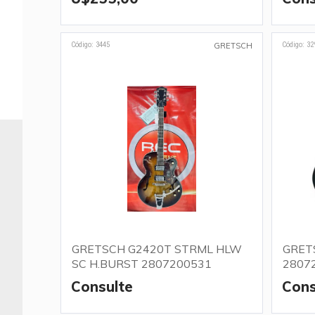
Código: 3445
Código: 32
GRETSCH
GRETSCH G2420T STRML HLW
GRET
SC H.BURST 2807200531
2807
Consulte
Cons