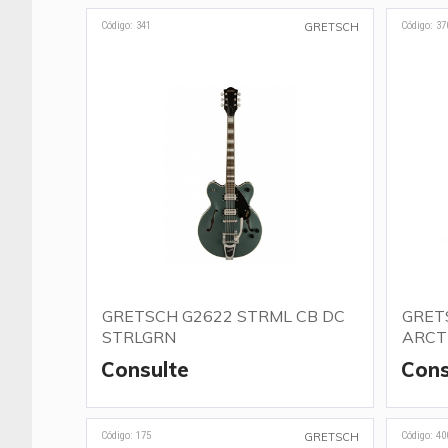
Código: 341
Código: 37
GRETSCH
GRETSCH G2622 STRML CB DC
GRET
STRLGRN
ARCT
Consulte
Cons
Código: 175
Código: 40
GRETSCH