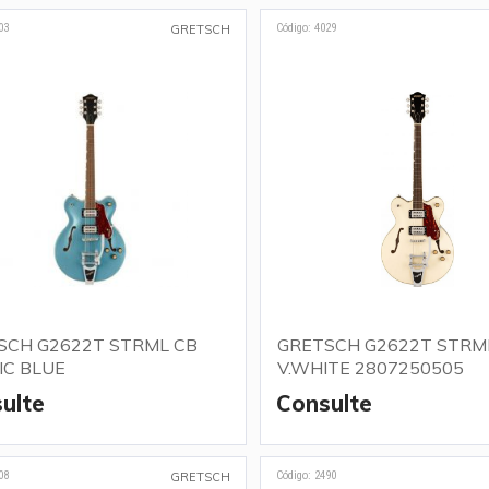
03
Código: 4029
GRETSCH
SCH G2622T STRML CB
GRETSCH G2622T STRM
IC BLUE
V.WHITE 2807250505
ulte
Consulte
08
Código: 2490
GRETSCH