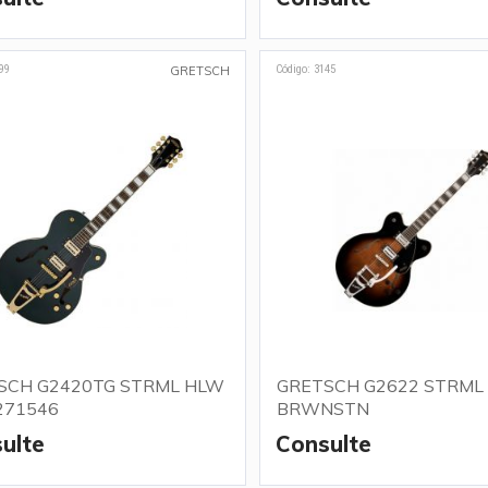
99
Código: 3145
GRETSCH
SCH G2420TG STRML HLW
GRETSCH G2622 STRML
271546
BRWNSTN
ulte
Consulte