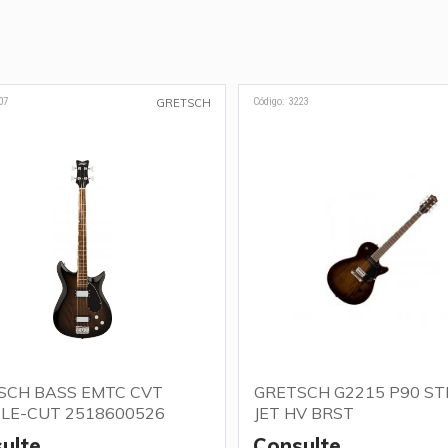
07
Código: 3223
GRETSCH
SCH BASS EMTC CVT
GRETSCH G2215 P90 ST
LE-CUT 2518600526
JET HV BRST
ulte
Consulte