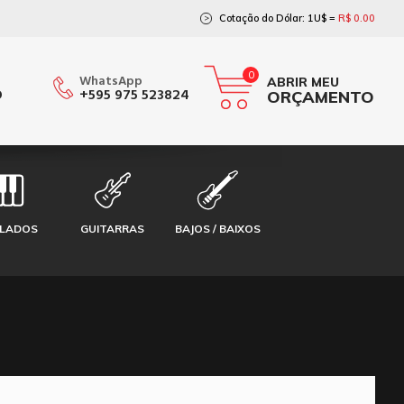
Cotação do Dólar: 1U$ =
R$ 0.00
>
0
WhatsApp
ABRIR MEU
O
+595 975 523824
ORÇAMENTO
CLADOS
GUITARRAS
BAJOS / BAIXOS