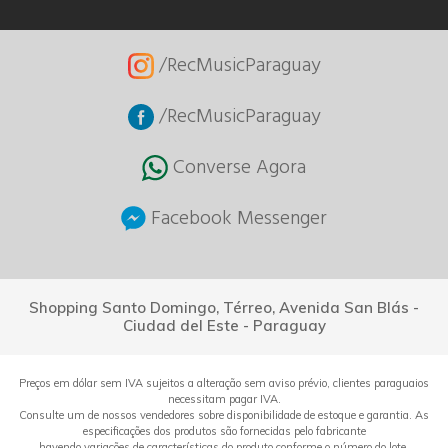
/RecMusicParaguay
/RecMusicParaguay
Converse Agora
Facebook Messenger
Shopping Santo Domingo, Térreo, Avenida San Blás -
Ciudad del Este - Paraguay
Preços em dólar sem IVA sujeitos a alteração sem aviso prévio, clientes paraguaios
necessitam pagar IVA.
Consulte um de nossos vendedores sobre disponibilidade de estoque e garantia. As
especificações dos produtos são fornecidas pelo fabricante
havendo variações de características do produto conforme o número do lote.