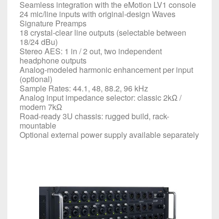
Seamless integration with the
eMotion LV1
console
24 mic/line inputs with original-design Waves
Signature Preamps
18 crystal-clear line outputs (selectable between
18/24 dBu)
Stereo AES: 1 in / 2 out, two independent
headphone outputs
Analog-modeled harmonic enhancement per input
(optional)
Sample Rates: 44.1, 48, 88.2, 96 kHz
Analog input impedance selector: classic 2kΩ /
modern 7kΩ
Road-ready 3U chassis: rugged build, rack-
mountable
Optional external power supply
available separately