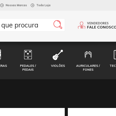
Nossas Marcas
Toda Loja
>
>
VENDEDORES
FALE CONOSC
ERAS
PEDALES /
VIOLÕES
AURICULARES /
TE
PEDAIS
FONES