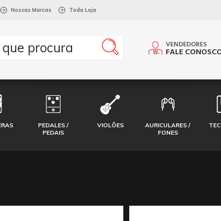
Nossas Marcas
Toda Loja
>
>
VENDEDORES
FALE CONOSC
ERAS
PEDALES /
VIOLÕES
AURICULARES /
TE
PEDAIS
FONES