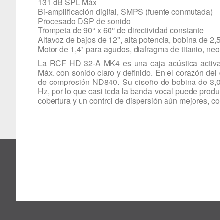
131 dB SPL Máx
Bi-amplificación digital, SMPS (fuente conmutada)
Procesado DSP de sonido
Trompeta de 90° x 60° de directividad constante
Altavoz de bajos de 12", alta potencia, bobina de 2,5
Motor de 1,4" para agudos, diafragma de titanio, neo
La RCF HD 32-A MK4 es una caja acústica activ
Máx. con sonido claro y definido. En el corazón del
de compresión ND840. Su diseño de bobina de 3,0" 
Hz, por lo que casi toda la banda vocal puede produ
cobertura y un control de dispersión aún mejores, con