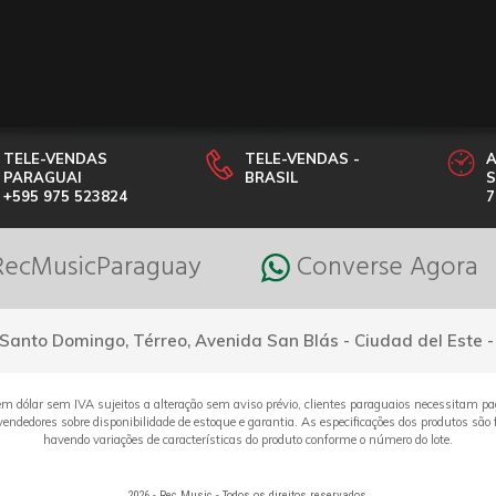
TELE-VENDAS
TELE-VENDAS -
PARAGUAI
BRASIL
S
+595 975 523824
7
ecMusicParaguay
Converse Agora
Santo Domingo, Térreo, Avenida San Blás - Ciudad del Este 
em dólar sem IVA sujeitos a alteração sem aviso prévio, clientes paraguaios necessitam pa
ndedores sobre disponibilidade de estoque e garantia. As especificações dos produtos são f
havendo variações de características do produto conforme o número do lote.
2026 - Rec Music - Todos os direitos reservados.