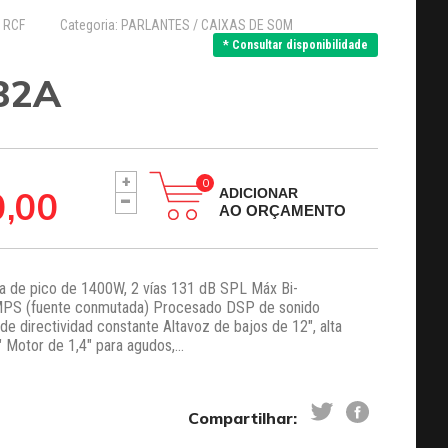
: RCF
Categoria: PARLANTES / CAIXAS DE SOM
* Consultar disponibilidade
32A
+
-
0,00
ADICIONAR
AO ORÇAMENTO
ia de pico de 1400W, 2 vías 131 dB SPL Máx Bi-
 SMPS (fuente conmutada) Procesado DSP de sonido
e directividad constante Altavoz de bajos de 12", alta
 Motor de 1,4" para agudos,...
Compartilhar: