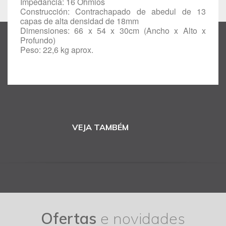
Impedancia: 16 Ohmios
Construcción: Contrachapado de abedul de 13
capas de alta densidad de 18mm
Dimensiones: 66 x 54 x 30cm (Ancho x Alto x
Profundo)
Peso: 22,6 kg aprox.
VEJA TAMBÉM
Ofertas
e novidades