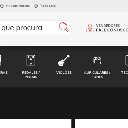
Nossas Marcas
Toda Loja
>
>
VENDEDORES
FALE CONOSC
ERAS
PEDALES /
VIOLÕES
AURICULARES /
TE
PEDAIS
FONES