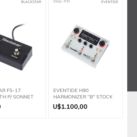
Código: 4183
Códig
BLACKSTAR
EVENTIDE
R FS-17
EVENTIDE H90
UN
TH P/ SONNET
HARMONIZER "B" STOCK
KN
0
U$1.100,00
U