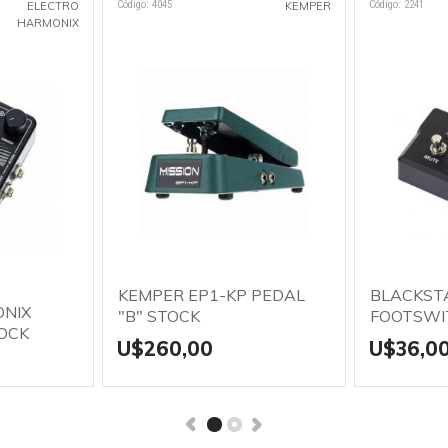
Código: 4045
Código: 2241
ELECTRO
KEMPER
HARMONIX
KEMPER EP1-KP PEDAL
BLACKSTA
ONIX
"B" STOCK
FOOTSWI
TOCK
U$260,00
U$36,0