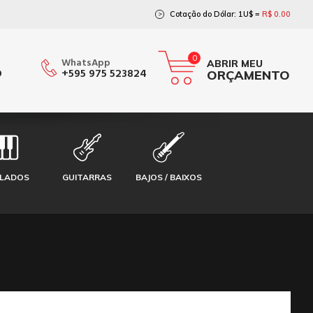
Cotação do Dólar: 1U$ =
R$ 0.00
>
0
WhatsApp
ABRIR MEU
O
+595 975 523824
ORÇAMENTO
CLADOS
GUITARRAS
BAJOS / BAIXOS