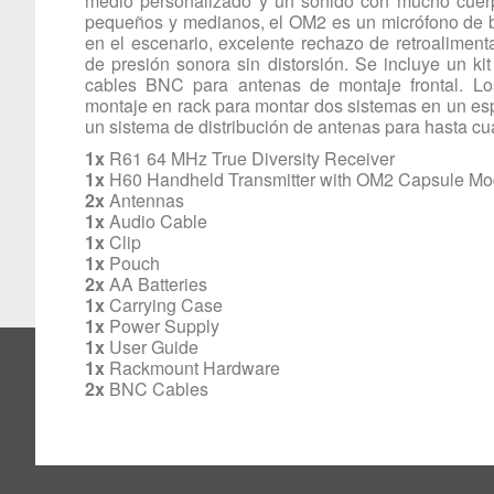
medio personalizado y un sonido con mucho cuerp
pequeños y medianos, el OM2 es un micrófono de ba
en el escenario, excelente rechazo de retroaliment
de presión sonora sin distorsión. Se incluye un k
cables BNC para antenas de montaje frontal. Los
montaje en rack para montar dos sistemas en un esp
un sistema de distribución de antenas para hasta cua
1x
R61 64 MHz True Diversity Receiver
1x
H60 Handheld Transmitter with OM2 Capsule Mo
2x
Antennas
1x
Audio Cable
1x
Clip
1x
Pouch
2x
AA Batteries
1x
Carrying Case
1x
Power Supply
1x
User Guide
1x
Rackmount Hardware
2x
BNC Cables