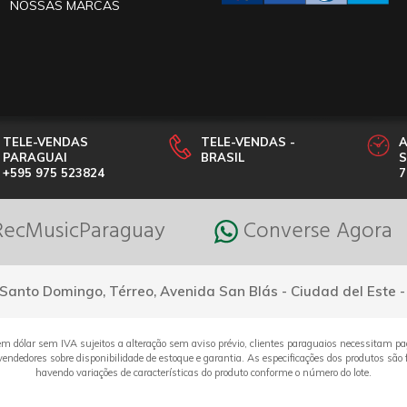
NOSSAS MARCAS
TELE-VENDAS
TELE-VENDAS -
PARAGUAI
BRASIL
S
+595 975 523824
7
ecMusicParaguay
Converse Agora
Santo Domingo, Térreo, Avenida San Blás - Ciudad del Este 
em dólar sem IVA sujeitos a alteração sem aviso prévio, clientes paraguaios necessitam pa
ndedores sobre disponibilidade de estoque e garantia. As especificações dos produtos são f
havendo variações de características do produto conforme o número do lote.