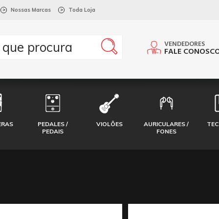
Nossas Marcas
Toda Loja
>
>
VENDEDORES
FALE CONOSC
ERAS
PEDALES /
VIOLÕES
AURICULARES /
TE
PEDAIS
FONES