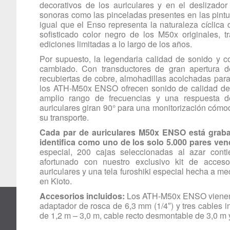
decorativos de los auriculares y en el deslizador
sonoras como las pinceladas presentes en las pintur
igual que el Enso representa la naturaleza cíclic
sofisticado color negro de los M50x originales,
ediciones limitadas a lo largo de los años.
Por supuesto, la legendaria calidad de sonido y c
cambiado. Con transductores de gran apertura
recubiertas de cobre, almohadillas acolchadas para
los ATH-M50x ENSO ofrecen sonido de calidad de 
amplio rango de frecuencias y una respuesta d
auriculares giran 90° para una monitorización cómoda
su transporte.
Cada par de auriculares M50x ENSO está graba
identifica como uno de los solo 5.000 pares ve
especial, 200 cajas seleccionadas al azar con
afortunado con nuestro exclusivo kit de acce
auriculares y una tela furoshiki especial hecha a m
en Kioto.
Accesorios incluidos:
Los ATH-M50x ENSO vienen c
adaptador de rosca de 6,3 mm (1/4″) y tres cables 
de 1,2 m – 3,0 m, cable recto desmontable de 3,0 m 