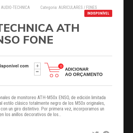
: AUDIO-TECHNICA
Categoria: AURICULARES / FONES
INDISPONÍVEL
TECHNICA ATH
NSO FONE
disponível com
+
-
ADICIONAR
AO ORÇAMENTO
ionales de monitoreo ATH-M50x ENSO, de edición limitada
l estilo clásico totalmente negro de los M50x originales,
con un giro distintivo. Por primera vez, incorporamos un
 los anillos decorativos de los...