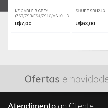
KZ CABLE B GREY
SHURE SRH240
(ZST/ZSR/ES4/ZS10/AS10/ED12)
U$7,00
U$63,00
Ofertas
e novidad
Atendimento
ao Cliente