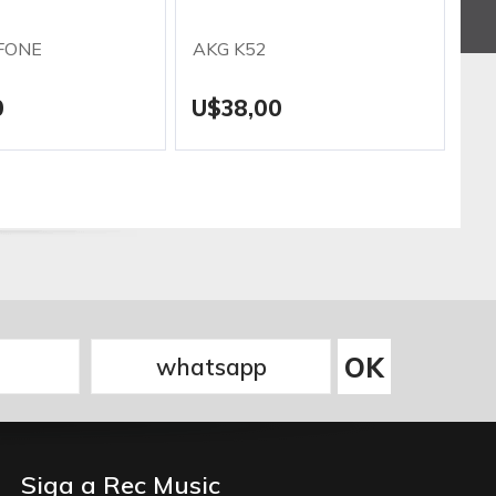
FONE
AKG K52
MA
H
0
U$38,00
U
Siga a Rec Music