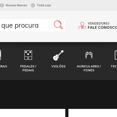
Nossas Marcas
Toda Loja
>
>
VENDEDORES
FALE CONOSC
ERAS
PEDALES /
VIOLÕES
AURICULARES /
TE
PEDAIS
FONES