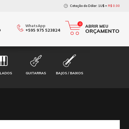
Cotação do Dólar: 1U$ =
R$ 0.00
>
0
WhatsApp
ABRIR MEU
O
+595 975 523824
ORÇAMENTO
CLADOS
GUITARRAS
BAJOS / BAIXOS