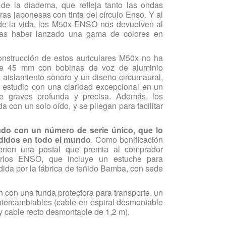
 de la diadema, que refleja tanto las ondas
as japonesas con tinta del círculo Enso. Y al
a de la vida, los M50x ENSO nos devuelven al
 tras haber lanzado una gama de colores en
onstrucción de estos auriculares M50x no ha
 de 45 mm con bobinas de voz de aluminio
 aislamiento sonoro y un diseño circumaural,
estudio con una claridad excepcional en un
e graves profunda y precisa. Además, los
 con un solo oído, y se pliegan para facilitar
do con un número de serie único, que lo
ndidos en todo el mundo
. Como bonificación
tienen una postal que premia al comprador
sorios ENSO, que incluye un estuche para
edida por la fábrica de teñido Bamba, con sede
on una funda protectora para transporte, un
intercambiables (cable en espiral desmontable
y cable recto desmontable de 1,2 m).