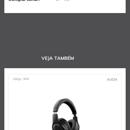
VEJA TAMBÉM
Código: 3494
C
AUDIX